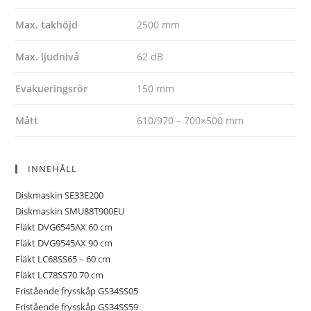
Max. takhöjd
2500 mm
Max. ljudnivå
62 dB
Evakueringsrör
150 mm
Mått
610/970 – 700×500 mm
INNEHÅLL
Diskmaskin SE33E200
Diskmaskin SMU88T900EU
Fläkt DVG6545AX 60 cm
Fläkt DVG9545AX 90 cm
Fläkt LC68SS65 – 60 cm
Fläkt LC78SS70 70 cm
Fristående frysskåp GS34SS05
Fristående frysskåp GS34SS59