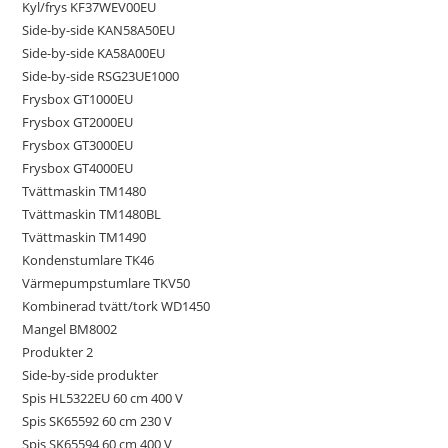
Kyl/frys KF37WEV00EU
Side-by-side KAN58A50EU
Side-by-side KA58A00EU
Side-by-side RSG23UE1000
Frysbox GT1000EU
Frysbox GT2000EU
Frysbox GT3000EU
Frysbox GT4000EU
Tvättmaskin TM1480
Tvättmaskin TM1480BL
Tvättmaskin TM1490
Kondenstumlare TK46
Värmepumpstumlare TKV50
Kombinerad tvätt/tork WD1450
Mangel BM8002
Produkter 2
Side-by-side produkter
Spis HL5322EU 60 cm 400 V
Spis SK65592 60 cm 230 V
Spis SK65594 60 cm 400 V