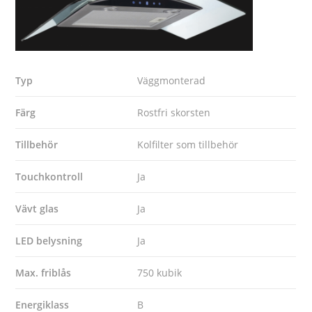
Typ
Väggmonterad
Färg
Rostfri skorsten
Tillbehör
Kolfilter som tillbehör
Touchkontroll
Ja
Vävt glas
Ja
LED belysning
Ja
Max. friblås
750 kubik
Energiklass
B