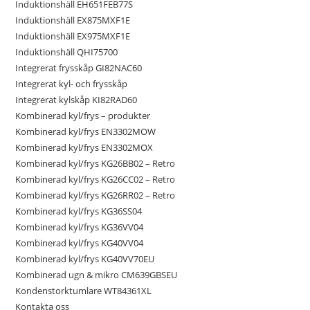
Induktionshäll EH651FEB77S
Induktionshäll EX875MXF1E
Induktionshäll EX975MXF1E
Induktionshäll QHI75700
Integrerat frysskåp GI82NAC60
Integrerat kyl- och frysskåp
Integrerat kylskåp KI82RAD60
Kombinerad kyl/frys – produkter
Kombinerad kyl/frys EN3302MOW
Kombinerad kyl/frys EN3302MOX
Kombinerad kyl/frys KG26BB02 – Retro
Kombinerad kyl/frys KG26CC02 – Retro
Kombinerad kyl/frys KG26RR02 – Retro
Kombinerad kyl/frys KG36SS04
Kombinerad kyl/frys KG36VV04
Kombinerad kyl/frys KG40VV04
Kombinerad kyl/frys KG40VV70EU
Kombinerad ugn & mikro CM639GBSEU
Kondenstorktumlare WT84361XL
Kontakta oss