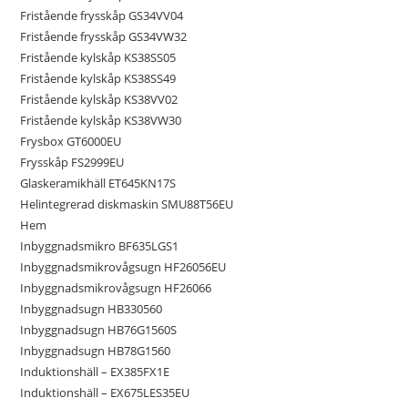
Fristående frysskåp GS34VV04
Fristående frysskåp GS34VW32
Fristående kylskåp KS38SS05
Fristående kylskåp KS38SS49
Fristående kylskåp KS38VV02
Fristående kylskåp KS38VW30
Frysbox GT6000EU
Frysskåp FS2999EU
Glaskeramikhäll ET645KN17S
Helintegrerad diskmaskin SMU88T56EU
Hem
Inbyggnadsmikro BF635LGS1
Inbyggnadsmikrovågsugn HF26056EU
Inbyggnadsmikrovågsugn HF26066
Inbyggnadsugn HB330560
Inbyggnadsugn HB76G1560S
Inbyggnadsugn HB78G1560
Induktionshäll – EX385FX1E
Induktionshäll – EX675LES35EU