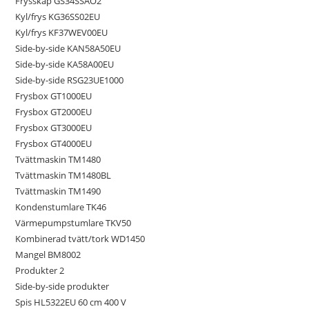
Frysskåp GS34SSAO2
Kyl/frys KG36SS02EU
Kyl/frys KF37WEV00EU
Side-by-side KAN58A50EU
Side-by-side KA58A00EU
Side-by-side RSG23UE1000
Frysbox GT1000EU
Frysbox GT2000EU
Frysbox GT3000EU
Frysbox GT4000EU
Tvättmaskin TM1480
Tvättmaskin TM1480BL
Tvättmaskin TM1490
Kondenstumlare TK46
Värmepumpstumlare TKV50
Kombinerad tvätt/tork WD1450
Mangel BM8002
Produkter 2
Side-by-side produkter
Spis HL5322EU 60 cm 400 V