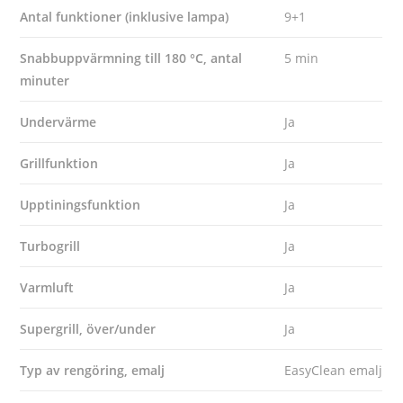
Antal funktioner (inklusive lampa)
9+1
Snabbuppvärmning till 180
°C, antal
5 min
minuter
Undervärme
Ja
Grillfunktion
Ja
Upptiningsfunktion
Ja
Turbogrill
Ja
Varmluft
Ja
Supergrill, över/under
Ja
Typ av rengöring, emalj
EasyClean emalj