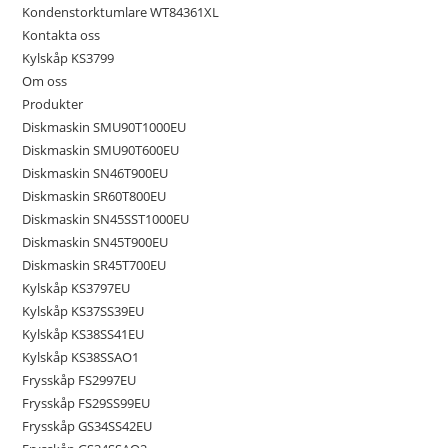
Kondenstorktumlare WT84361XL
Kontakta oss
Kylskåp KS3799
Om oss
Produkter
Diskmaskin SMU90T1000EU
Diskmaskin SMU90T600EU
Diskmaskin SN46T900EU
Diskmaskin SR60T800EU
Diskmaskin SN45SST1000EU
Diskmaskin SN45T900EU
Diskmaskin SR45T700EU
Kylskåp KS3797EU
Kylskåp KS37SS39EU
Kylskåp KS38SS41EU
Kylskåp KS38SSAO1
Frysskåp FS2997EU
Frysskåp FS29SS99EU
Frysskåp GS34SS42EU