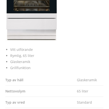
Vitt utförande
Rymlig, 65 liter
Glaskeramik
Grillfunktion
Typ av häll
Glaskeramik
Nettovolym
65 liter
Typ av vred
Standard