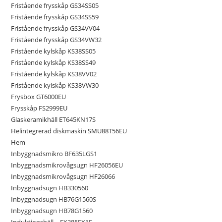
Fristående frysskåp GS34SS05
Fristående frysskåp GS34SS59
Fristående frysskåp GS34VV04
Fristående frysskåp GS34VW32
Fristående kylskåp KS38SS05
Fristående kylskåp KS38SS49
Fristående kylskåp KS38VV02
Fristående kylskåp KS38VW30
Frysbox GT6000EU
Frysskåp FS2999EU
Glaskeramikhäll ET645KN17S
Helintegrerad diskmaskin SMU88T56EU
Hem
Inbyggnadsmikro BF635LGS1
Inbyggnadsmikrovågsugn HF26056EU
Inbyggnadsmikrovågsugn HF26066
Inbyggnadsugn HB330560
Inbyggnadsugn HB76G1560S
Inbyggnadsugn HB78G1560