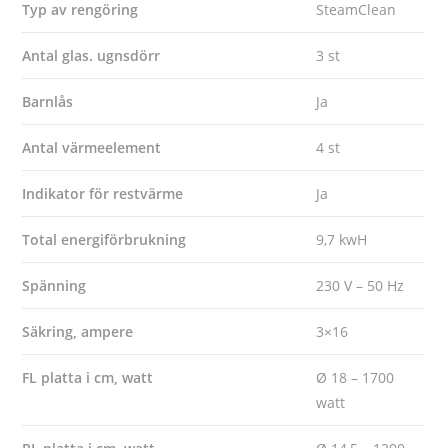
Typ av rengöring
SteamClean
Antal glas. ugnsdörr
3 st
Barnlås
Ja
Antal värmeelement
4 st
Indikator för restvärme
Ja
Total energiförbrukning
9,7 kwH
Spänning
230 V – 50 Hz
Säkring, ampere
3×16
FL platta i cm, watt
Ø 18 – 1700
watt