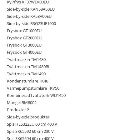
Kyl/frys KF37WEV00EU
Side-by-side KAN58A50EU
Side-by-side KA58A00EU
Side-by-side RSG23UE1000
Frysbox GT1000EU
Frysbox GT2000EU
Frysbox GT3000EU
Frysbox GT4000EU
Tvättmaskin TM1480
Tvättmaskin TM1480BL
Tvättmaskin TM1490
Kondenstumlare TK46
Värmepumpstumlare TKV50
Kombinerad tvätt/tork WD1450
Mangel BM8002
Produkter 2
Side-by-side produkter
Spis HL5322EU 60 cm 400 V
Spis SK65592 60 cm 230 V
Spis SK65594 60 cm 400 V