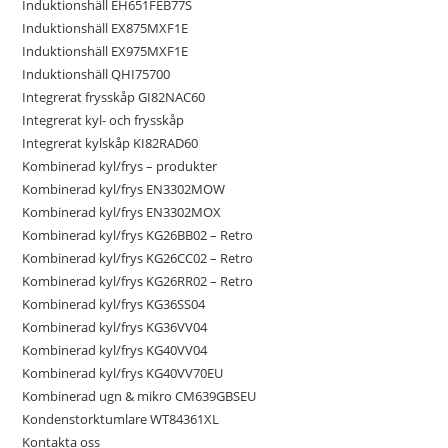
Induktionshäll EH651FEB77S
Induktionshäll EX875MXF1E
Induktionshäll EX975MXF1E
Induktionshäll QHI75700
Integrerat frysskåp GI82NAC60
Integrerat kyl- och frysskåp
Integrerat kylskåp KI82RAD60
Kombinerad kyl/frys – produkter
Kombinerad kyl/frys EN3302MOW
Kombinerad kyl/frys EN3302MOX
Kombinerad kyl/frys KG26BB02 – Retro
Kombinerad kyl/frys KG26CC02 – Retro
Kombinerad kyl/frys KG26RR02 – Retro
Kombinerad kyl/frys KG36SS04
Kombinerad kyl/frys KG36VV04
Kombinerad kyl/frys KG40VV04
Kombinerad kyl/frys KG40VV70EU
Kombinerad ugn & mikro CM639GBSEU
Kondenstorktumlare WT84361XL
Kontakta oss