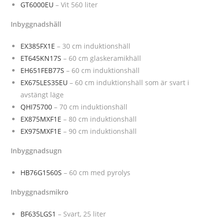
GT6000EU
– Vit 560 liter
Inbyggnadshäll
EX385FX1E
– 30 cm induktionshäll
ET645KN17S
– 60 cm glaskeramikhäll
EH651FEB77S
– 60 cm induktionshäll
EX675LES35EU
– 60 cm induktionshäll som är svart i
avstängt läge
QHI75700
– 70 cm induktionshäll
EX875MXF1E
– 80 cm induktionshäll
EX975MXF1E
– 90 cm induktionshäll
Inbyggnadsugn
HB76G1560S
– 60 cm med pyrolys
Inbyggnadsmikro
BF635LGS1
– Svart, 25 liter