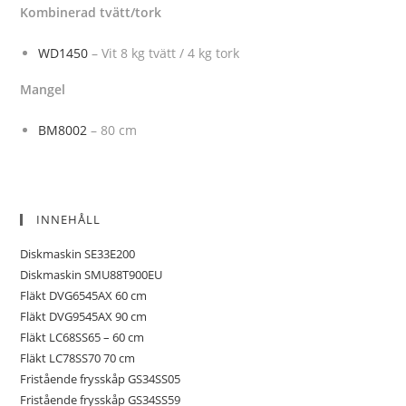
Kombinerad tvätt/tork
WD1450
– Vit 8 kg tvätt / 4 kg tork
Mangel
BM8002
– 80 cm
INNEHÅLL
Diskmaskin SE33E200
Diskmaskin SMU88T900EU
Fläkt DVG6545AX 60 cm
Fläkt DVG9545AX 90 cm
Fläkt LC68SS65 – 60 cm
Fläkt LC78SS70 70 cm
Fristående frysskåp GS34SS05
Fristående frysskåp GS34SS59