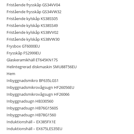
Fristående frysskåp GS34VV04
Fristående frysskåp GS34VW32
Fristående kylskåp KS38SS05
Fristående kylskåp KS38SS49
Fristående kylskåp KS38VV02
Fristående kylskåp KS38VW30
Frysbox GT6000EU
Frysskåp FS2999EU
Glaskeramikhäll ET645KN17S
Helintegrerad diskmaskin SMU88T56EU
Hem
Inbyggnadsmikro BF635LGS1
Inbyggnadsmikrovågsugn HF26056EU
Inbyggnadsmikrovågsugn HF26066
Inbyggnadsugn HB330560
Inbyggnadsugn HB76G1560S
Inbyggnadsugn HB78G1560
Induktionshäll – EX385FX1E
Induktionshäll – EX675LES35EU